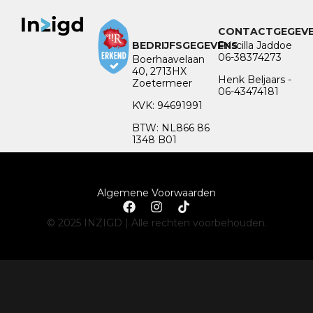
CONTACTGEGEV
BEDRIJFSGEGEVENS
Priscilla Jaddoe
06-38374273
Boerhaavelaan
40, 2713HX
Henk Beljaars -
Zoetermeer
06-43474181
KVK: 94691991
BTW: NL866 86
1348 B01
Algemene Voorwaarden
© 2025 INZIGD | Alle rechten voorbehouden.